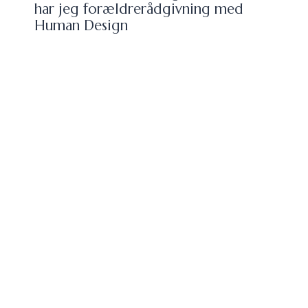
har jeg forældrerådgivning med
Human Design
Når livet gør ondt
Sygdomsangst kan give mavepine og
stoppe børn fra at leve livet
Sensitivt barn og børnehavestart – da
forældre forstod deres barns
nervesystem
Stress hos forældre til børn i mistrivsel
Stop og Smil
v. Mette Knarreborg