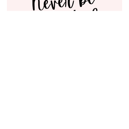
Vær ikke bange for at ønske dig et fantastisk liv. Få
effektiv hjælp hos Stop og smil
Se anbefalinger