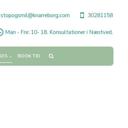
stopogsmil@knarreborg.com
30281158
Man - Fre: 10- 18. Konsultationer i Næstved.
SES
BOOK TID
orø bliver ofte