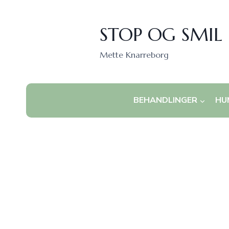
Fortsæt
til
STOP OG SMIL
indhold
Mette Knarreborg
BEHANDLINGER
HU
En sensitiv og i
overvældet og t