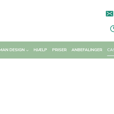
MAN DESIGN
HJÆLP
PRISER
ANBEFALINGER
CA
ntrovert pige fra S
rist