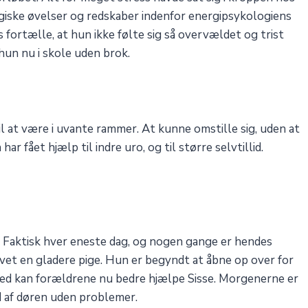
ologiske øvelser og redskaber indenfor energipsykologiens
fortælle, at hun ikke følte sig så overvældet og trist
hun nu i skole uden brok.
l at være i uvante rammer. At kunne omstille sig, uden at
r fået hjælp til indre uro, og til større selvtillid.
 Faktisk hver eneste dag, og nogen gange er hendes
vet en gladere pige. Hun er begyndt at åbne op over for
rved kan forældrene nu bedre hjælpe Sisse. Morgenerne er
d af døren uden problemer.