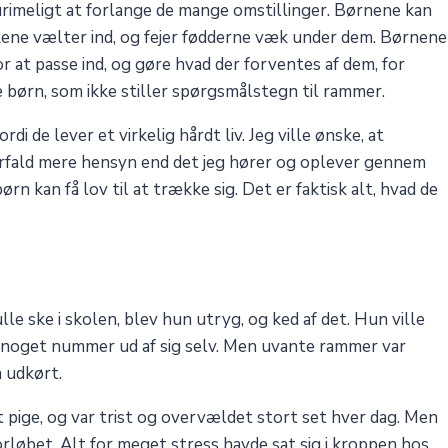
t urimeligt at forlange de mange omstillinger. Børnene kan
kene vælter ind, og fejer fødderne væk under dem. Børnene
for at passe ind, og gøre hvad der forventes af dem, for
 børn, som ikke stiller spørgsmålstegn til rammer.
di de lever et virkelig hårdt liv. Jeg ville ønske, at
erfald mere hensyn end det jeg hører og oplever gennem
børn kan få lov til at trække sig. Det er faktisk alt, hvad de
lle ske i skolen, blev hun utryg, og ked af det. Hun ville
øre noget nummer ud af sig selv. Men uvante rammer var
a udkørt.
rt pige, og var trist og overvældet stort set hver dag. Men
orløbet. Alt for meget stress havde sat sig i kroppen hos