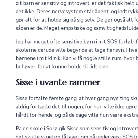
dit barn er sensitiv og introvert, er det faktisk hel
det ikke. Deres nervesystem står åbent, og indtryk
gør alt for at holde sig på sig selv. De gør også alt 
sådan er de. Meget empatiske og samvittighedsfulde
Jeg har meget ofte sensitive børn i mit SOS forløb, for
skolerne derude ville begynde at tage hensyn. I hv
børnene i mit klinik. Kan vi få nogle stille rum, hvor 
behøver, for at kunne holde til lidt igen.
Sisse i uvante rammer
Sisse fortalte første gang, at hver gang nye ting sku
aldrig fortælle det til nogen, for hun ville ikke g
hårdt for hende, og på de dage ville hun være ekstr
På en skole i Sorø gik Sisse som sensitiv og introve
det skulle vi netop få lavet om på undervejs i SOS f