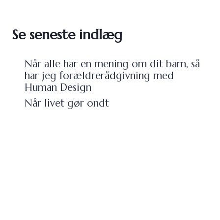
Se seneste indlæg
Når alle har en mening om dit barn, så
har jeg forældrerådgivning med
Human Design
Når livet gør ondt
Sygdomsangst kan give mavepine og
stoppe børn fra at leve livet
Sensitivt barn og børnehavestart – da
forældre forstod deres barns
nervesystem
Stress hos forældre til børn i mistrivsel