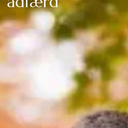
adfærd