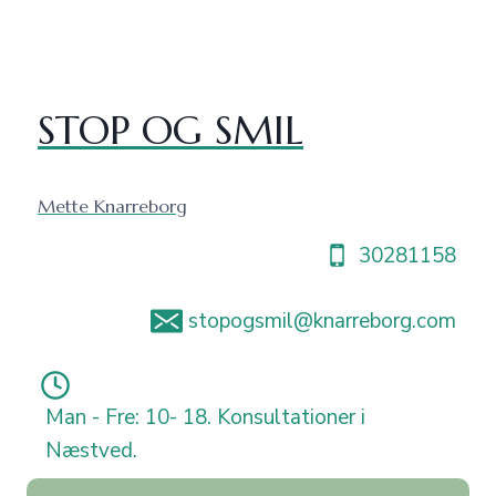
Fortsæt
til
indhold
STOP OG SMIL
Mette Knarreborg
30281158
stopogsmil@knarreborg.com
Man - Fre: 10- 18. Konsultationer i
Næstved.