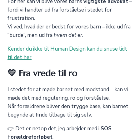
For her kan vi blive vores barns
vigtigste advokat
–
fordi vi handler ud fra forståelse i stedet for
frustration.
Vi ved, hvad der er bedst for vores barn – ikke ud fra
“burde”, men ud fra
hvem det er
.
Kender du ikke til Human Design kan du snuse lidt
til det her
💛 Fra vrede til ro
I stedet for at møde barnet med modstand – kan vi
møde det med regulering, ro og forståelse.
Når forældrene bliver den trygge base, kan barnet
begynde at finde tilbage til sig selv.
👉 Det er netop det, jeg arbejder med i
SOS
Forældreforløbet
.