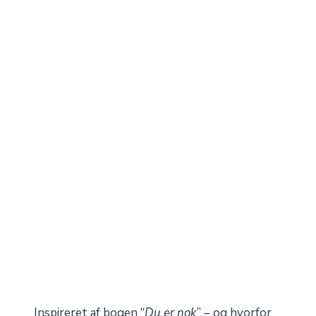
Inspireret af bogen “
Du er nok
” – og hvorfor