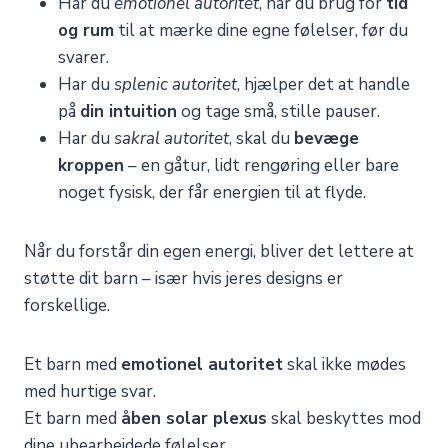
Har du
emotionel autoritet
, har du brug for
tid
og rum
til at mærke dine egne følelser, før du
svarer.
Har du
splenic autoritet
, hjælper det at handle
på
din intuition
og tage små, stille pauser.
Har du
sakral autoritet
, skal du
bevæge
kroppen
– en gåtur, lidt rengøring eller bare
noget fysisk, der får energien til at flyde.
Når du forstår din egen energi, bliver det lettere at
støtte dit barn – især hvis jeres designs er
forskellige.
Et barn med
emotionel autoritet
skal ikke mødes
med hurtige svar.
Et barn med
åben solar plexus
skal beskyttes mod
dine ubearbejdede følelser.