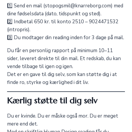
1️⃣ Send en mail (stopogsmil@knarreborg.com) med
dine fødselsdata (dato, tidspunkt og sted).
2️⃣ Indbetal 650 kr. til konto 2510 – 9024471532
(intropris).
3️⃣ Du modtager din reading inden for 3 dage på mail.
Du får en personlig rapport på minimum 10–11
sider, leveret direkte til din mail. Et redskab, du kan
vende tilbage til igen og igen.
Det er en gave til dig selv, som kan støtte dig i at
finde ro, styrke og kærlighed i dit liv.
Kærlig støtte til dig selv
Du er kvinde. Du er måske også mor. Du er meget
mere end det.
Med en skriftlig Human Design reading får du