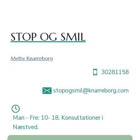
Fortsæt
til
indhold
STOP OG SMIL
Mette Knarreborg
30281158
stopogsmil@knarreborg.com
Man - Fre: 10- 18. Konsultationer i
Næstved.