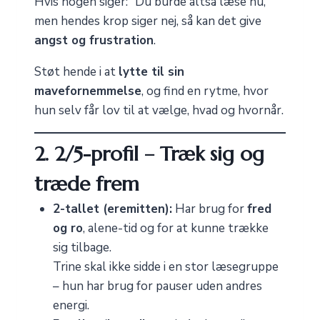
Hvis nogen siger: “Du burde altså læse nu,”
men hendes krop siger nej, så kan det give
angst og frustration
.
Støt hende i at
lytte til sin
mavefornemmelse
, og find en rytme, hvor
hun selv får lov til at vælge, hvad og hvornår.
2. 2/5-profil – Træk sig og
træde frem
2-tallet (eremitten):
Har brug for
fred
og ro
, alene-tid og for at kunne trække
sig tilbage.
Trine skal ikke sidde i en stor læsegruppe
– hun har brug for pauser uden andres
energi.