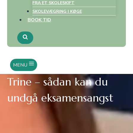
FRA ET SKOLESKIFT
SKOLEVÆGRING I KØGE
BOOK TID
MENU
Trine – sådan kan du
undgå eksamensangst