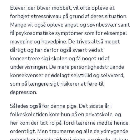
Elever, der bliver mobbet, vil ofte opleve et
forhøjet stressniveau på grund af deres situation.
Mange vil også opleve angst og søvnbesvær samt
få psykosomatiske symptomer som for eksempel
mavepine og hovedpine. De trives altså meget
dårligt og har derfor også svært ved at
koncentrere sig i skolen og få noget ud af
undervisningen. De mere personlighedstruende
konsekvenser er ødelagt selvtillid og selvværd,
som på længere sigt risikerer at føre til
depression.
Således også for denne pige. Det sidste år i
folkeskoletiden kom hun på en privatskole, og
her kom der lidt ro på, fordi lærerne mødte hende
ordentligt. Men traumerne og alle de ydmygende
oplevelser levede videre i pigen, og gjorde, at hun