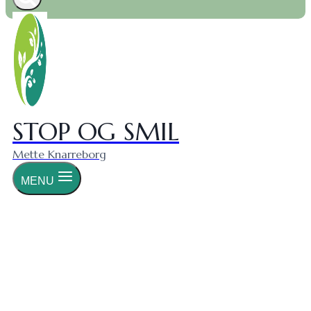
STOP OG SMIL
Mette Knarreborg
MENU
Mobning og at være
ordblind i min klinik i