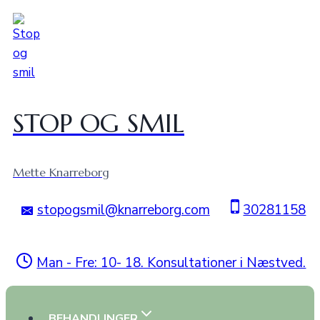
Fortsæt
til
indhold
STOP OG SMIL
Mette Knarreborg
stopogsmil@knarreborg.com
30281158
Man - Fre: 10- 18. Konsultationer i Næstved.
BEHANDLINGER