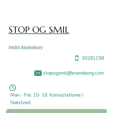
Fortsæt
til
indhold
STOP OG SMIL
Mette Knarreborg
30281158
stopogsmil@knarreborg.com
Man - Fre: 10- 18. Konsultationer i
Næstved.