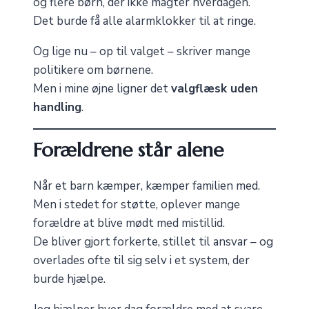
og flere børn, der ikke magter hverdagen.
Det burde få alle alarmklokker til at ringe.
Og lige nu – op til valget – skriver mange
politikere om børnene.
Men i mine øjne ligner det
valgflæsk uden
handling
.
Forældrene står alene
Når et barn kæmper, kæmper familien med.
Men i stedet for støtte, oplever mange
forældre at blive mødt med mistillid.
De bliver gjort forkerte, stillet til ansvar – og
overlades ofte til sig selv i et system, der
burde hjælpe.