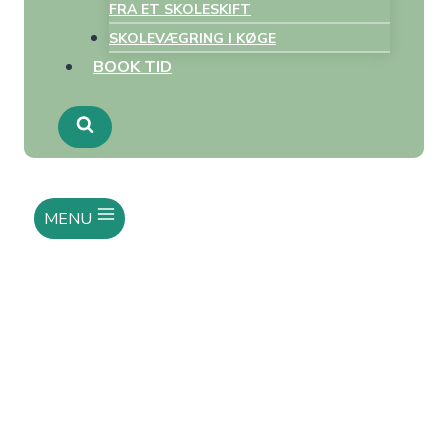
FRA ET SKOLESKIFT
SKOLEVÆGRING I KØGE
BOOK TID
MENU
Hvor blev
menneskelighed,
nærvær og
ordentlighed af i