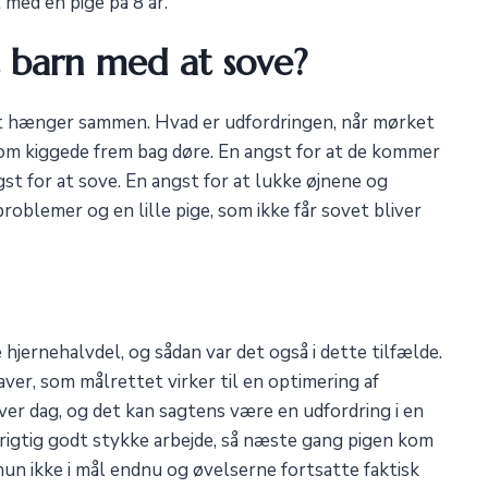
 med en pige på 8 år.
 barn med at sove?
det hænger sammen. Hvad er udfordringen, når mørket
som kiggede frem bag døre. En angst for at de kommer
gst for at sove. En angst for at lukke øjnene og
nproblemer og en lille pige, som ikke får sovet bliver
hjernehalvdel, og sådan var det også i dette tilfælde.
aver, som målrettet virker til en optimering af
er dag, og det kan sagtens være en udfordring i en
 rigtig godt stykke arbejde, så næste gang pigen kom
un ikke i mål endnu og øvelserne fortsatte faktisk