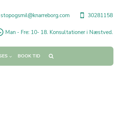
stopogsmil@knarreborg.com
30281158
Man - Fre: 10- 18. Konsultationer i Næstved.
SES
BOOK TID