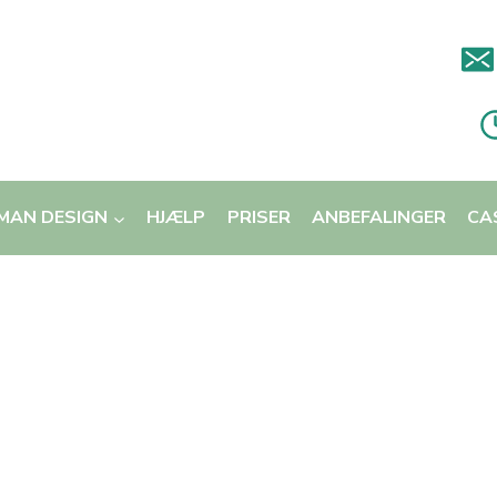
MAN DESIGN
HJÆLP
PRISER
ANBEFALINGER
CA
il mig pga søvnproblemer