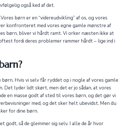
vfølgelig også ked af det.
 Vores børn er en “videreudvikling” af os, og vores
bliver konfronteret med vores egne gamle mønstre af
es børn, bliver vi hårdt ramt. Vi orker næsten ikke at
ftest fordi deres problemer rammer hårdt – lige ind i
barn?
 børn. Hvis vi selv får ryddet op i nogle af vores gamle
. Det lyder lidt skørt, men det er jo sådan, at vores
nde en masse godt af sted til vores børn, og det gør vi
verbevisninger med, og det sker helt ubevidst. Men du
sker for dine børn.
t godt, så de glemmer sig selv. I alle de år hvor