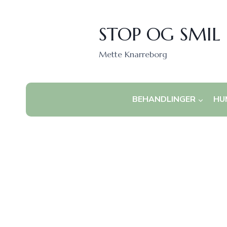
Fortsæt
til
STOP OG SMIL
indhold
Mette Knarreborg
BEHANDLINGER
HU
Skøn pige på 8 år kom t