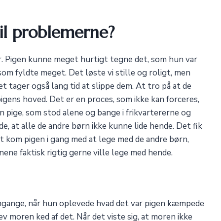
til problemerne?
r. Pigen kunne meget hurtigt tegne det, som hun var
om fyldte meget. Det løste vi stille og roligt, men
det tager også lang tid at slippe dem. At tro på at de
dt pigens hoved. Det er en proces, som ikke kan forceres,
n pige, som stod alene og bange i frikvartererne og
, at alle de andre børn ikke kunne lide hende. Det fik
øbet kom pigen i gang med at lege med de andre børn,
nene faktisk rigtig gerne ville lege med hende.
e omgange, når hun oplevede hvad det var pigen kæmpede
ev moren ked af det. Når det viste sig, at moren ikke