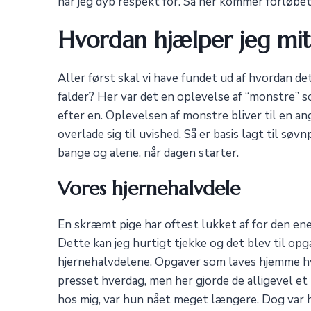
har jeg dyb respekt for. Så her kommer forløbet
Hvordan hjælper jeg mit
Aller først skal vi have fundet ud af hvordan 
falder? Her var det en oplevelse af “monstre” 
efter en. Oplevelsen af monstre bliver til en an
overlade sig til uvished. Så er basis lagt til søv
bange og alene, når dagen starter.
Vores hjernehalvdele
En skræmt pige har oftest lukket af for den ene 
Dette kan jeg hurtigt tjekke og det blev til opg
hjernehalvdelene. Opgaver som laves hjemme hv
presset hverdag, men her gjorde de alligevel et
hos mig, var hun nået meget længere. Dog var h