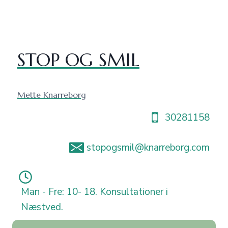
Fortsæt
til
indhold
STOP OG SMIL
Mette Knarreborg
30281158
stopogsmil@knarreborg.com
Man - Fre: 10- 18. Konsultationer i
Næstved.